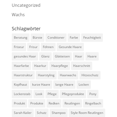
Uncategorized
Wachs
Schlagwörter
Beratung
Bürste
Conditioner
Farbe
Feuchtigkeit
Friseur
Frisur
Föhnen
Gesunde Haare
gesundes Haar
Glanz
Glätteisen
Haar
Haare
Haarfarbe
Haarkur
Haarpflege
Haarschnitt
Haarstruktur
Haarstyling
Haarwachs
Hitzeschutz
Kopfhaut
kurze Haare
lange Haare
Locken
Lockenstab
Look
Pflege
Pflegeprodukte
Pony
Produkt
Produkte
Redken
Reutlingen
Ringelbach
Sarah Kailer
Schutz
Shampoo
Style Room Reutlingen