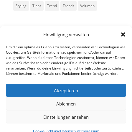
Styling
Tipps
Trend
Trends
Volumen
Einwilligung verwalten
Um dir ein optimales Erlebnis zu bieten, verwenden wir Technologien wie
Cookies, um Geräteinformationen zu speichern und/oder darauf
zuzugreifen. Wenn du diesen Technologien zustimmst, können wir Daten
Alle Rechte vorbehalten - Sarah Kailer
wie das Surfverhalten oder eindeutige IDs auf dieser Website
verarbeiten. Wenn du deine Einwilligung nicht erteilst oder zurückziehst,
können bestimmte Merkmale und Funktionen beeinträchtigt werden.
Impressum
Datenschutzerklärung
Akzeptieren
Ablehnen
fa
in
g
Einstellungen ansehen
Cookie-Richtlinie
Datenschutz
Impressum