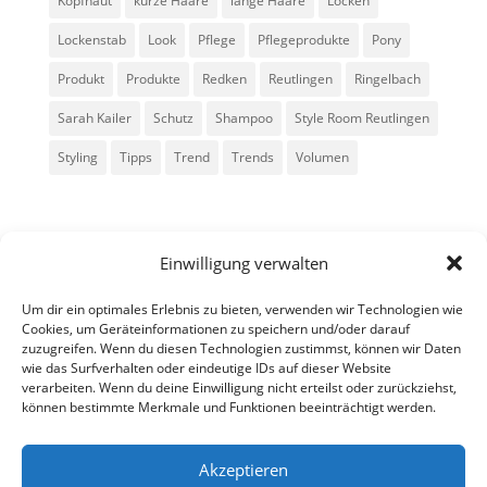
Kopfhaut
kurze Haare
lange Haare
Locken
Lockenstab
Look
Pflege
Pflegeprodukte
Pony
Produkt
Produkte
Redken
Reutlingen
Ringelbach
Sarah Kailer
Schutz
Shampoo
Style Room Reutlingen
Styling
Tipps
Trend
Trends
Volumen
Einwilligung verwalten
Um dir ein optimales Erlebnis zu bieten, verwenden wir Technologien wie
Cookies, um Geräteinformationen zu speichern und/oder darauf
zuzugreifen. Wenn du diesen Technologien zustimmst, können wir Daten
Alle Rechte vorbehalten - Sarah Kailer
wie das Surfverhalten oder eindeutige IDs auf dieser Website
verarbeiten. Wenn du deine Einwilligung nicht erteilst oder zurückziehst,
können bestimmte Merkmale und Funktionen beeinträchtigt werden.
Impressum
Datenschutzerklärung
Akzeptieren