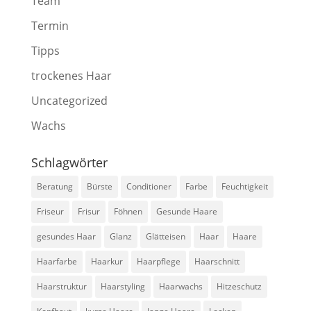
Team
Termin
Tipps
trockenes Haar
Uncategorized
Wachs
Schlagwörter
Beratung
Bürste
Conditioner
Farbe
Feuchtigkeit
Friseur
Frisur
Föhnen
Gesunde Haare
gesundes Haar
Glanz
Glätteisen
Haar
Haare
Haarfarbe
Haarkur
Haarpflege
Haarschnitt
Haarstruktur
Haarstyling
Haarwachs
Hitzeschutz