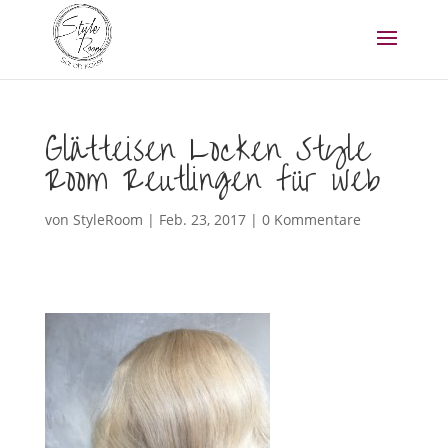
Glätteisen Locken Style
Room Reutlingen für web
von
StyleRoom
|
Feb. 23, 2017
|
0 Kommentare