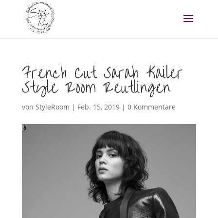
French Cut Sarah Kailer
Style Room Reutlingen
von
StyleRoom
|
Feb. 15, 2019
|
0 Kommentare