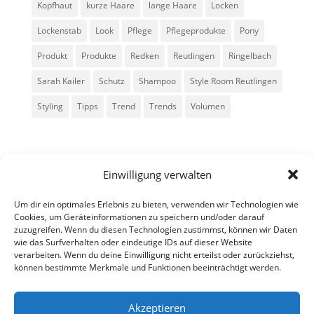
Kopfhaut
kurze Haare
lange Haare
Locken
Lockenstab
Look
Pflege
Pflegeprodukte
Pony
Produkt
Produkte
Redken
Reutlingen
Ringelbach
Sarah Kailer
Schutz
Shampoo
Style Room Reutlingen
Styling
Tipps
Trend
Trends
Volumen
Einwilligung verwalten
Um dir ein optimales Erlebnis zu bieten, verwenden wir Technologien wie
Cookies, um Geräteinformationen zu speichern und/oder darauf
zuzugreifen. Wenn du diesen Technologien zustimmst, können wir Daten
Alle Rechte vorbehalten - Sarah Kailer
wie das Surfverhalten oder eindeutige IDs auf dieser Website
verarbeiten. Wenn du deine Einwilligung nicht erteilst oder zurückziehst,
können bestimmte Merkmale und Funktionen beeinträchtigt werden.
Impressum
Datenschutzerklärung
Akzeptieren