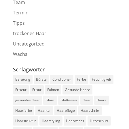
Team
Termin
Tipps
trockenes Haar
Uncategorized
Wachs
Schlagwörter
Beratung
Bürste
Conditioner
Farbe
Feuchtigkeit
Friseur
Frisur
Föhnen
Gesunde Haare
gesundes Haar
Glanz
Glätteisen
Haar
Haare
Haarfarbe
Haarkur
Haarpflege
Haarschnitt
Haarstruktur
Haarstyling
Haarwachs
Hitzeschutz