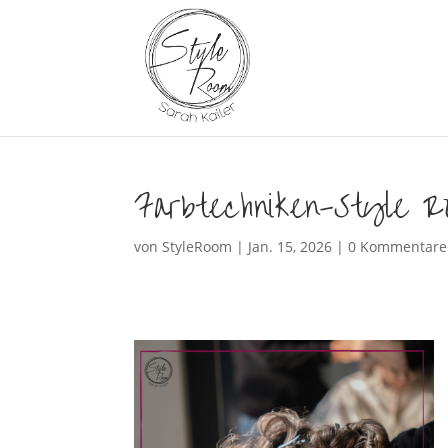
Farbtechniken-Style R
von
StyleRoom
|
Jan. 15, 2026
|
0 Kommentare