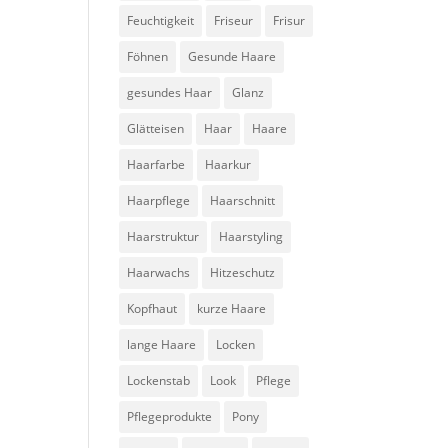
Feuchtigkeit
Friseur
Frisur
Föhnen
Gesunde Haare
gesundes Haar
Glanz
Glätteisen
Haar
Haare
Haarfarbe
Haarkur
Haarpflege
Haarschnitt
Haarstruktur
Haarstyling
Haarwachs
Hitzeschutz
Kopfhaut
kurze Haare
lange Haare
Locken
Lockenstab
Look
Pflege
Pflegeprodukte
Pony