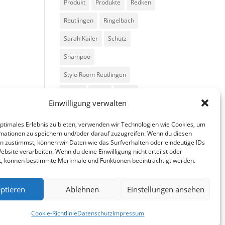
Produkt
Produkte
Redken
Reutlingen
Ringelbach
Sarah Kailer
Schutz
Shampoo
Style Room Reutlingen
Styling
Tipps
Trend
Einwilligung verwalten
Trends
Volumen
optimales Erlebnis zu bieten, verwenden wir Technologien wie Cookies, um
mationen zu speichern und/oder darauf zuzugreifen. Wenn du diesen
n zustimmst, können wir Daten wie das Surfverhalten oder eindeutige IDs
ebsite verarbeiten. Wenn du deine Einwilligung nicht erteilst oder
t, können bestimmte Merkmale und Funktionen beeinträchtigt werden.
ptieren
Ablehnen
Einstellungen ansehen
fa
in
g
Cookie-Richtlinie
Datenschutz
Impressum