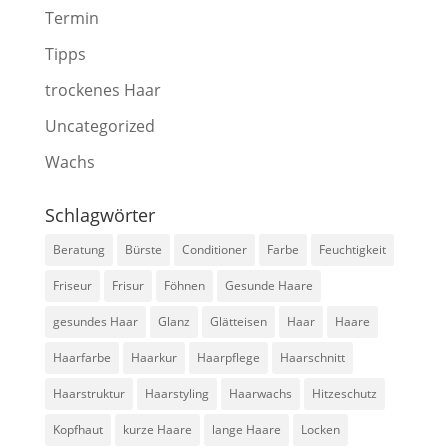
Termin
Tipps
trockenes Haar
Uncategorized
Wachs
Schlagwörter
Beratung
Bürste
Conditioner
Farbe
Feuchtigkeit
Friseur
Frisur
Föhnen
Gesunde Haare
gesundes Haar
Glanz
Glätteisen
Haar
Haare
Haarfarbe
Haarkur
Haarpflege
Haarschnitt
Haarstruktur
Haarstyling
Haarwachs
Hitzeschutz
Kopfhaut
kurze Haare
lange Haare
Locken