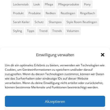
Lockenstab
Look
Pflege
Pflegeprodukte
Pony
Produkt
Produkte
Redken
Reutlingen
Ringelbach
Sarah Kailer
Schutz
Shampoo
Style Room Reutlingen
Styling
Tipps
Trend
Trends
Volumen
Einwilligung verwalten
Um dir ein optimales Erlebnis zu bieten, verwenden wir Technologien wie
Cookies, um Geräteinformationen zu speichern und/oder darauf
zuzugreifen. Wenn du diesen Technologien zustimmst, können wir Daten
Alle Rechte vorbehalten - Sarah Kailer
wie das Surfverhalten oder eindeutige IDs auf dieser Website
verarbeiten. Wenn du deine Einwilligung nicht erteilst oder zurückziehst,
können bestimmte Merkmale und Funktionen beeinträchtigt werden.
Impressum
Datenschutzerklärung
Akzeptieren