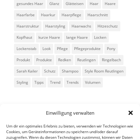
gesundes Haar
Glanz
Glätteisen
Haar
Haare
Haarfarbe
Haarkur
Haarpflege
Haarschnitt
Haarstruktur
Haarstyling
Haarwachs
Hitzeschutz
Kopfhaut
kurze Haare
lange Haare
Locken
Lockenstab
Look
Pflege
Pflegeprodukte
Pony
Produkt
Produkte
Redken
Reutlingen
Ringelbach
Sarah Kailer
Schutz
Shampoo
Style Room Reutlingen
Styling
Tipps
Trend
Trends
Volumen
Einwilligung verwalten
Um dir ein optimales Erlebnis zu bieten, verwenden wir Technologien wie
Cookies, um Geräteinformationen zu speichern und/oder darauf
zuzugreifen. Wenn du diesen Technologien zustimmst, können wir Daten