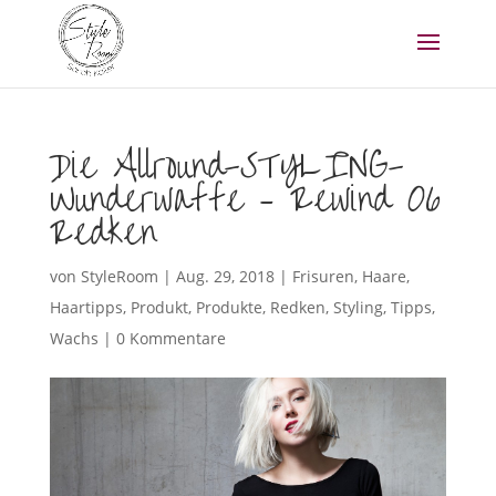
Die Allround-STYLING-
Wunderwaffe – Rewind 06
Redken
von
StyleRoom
|
Aug. 29, 2018
|
Frisuren
,
Haare
,
Haartipps
,
Produkt
,
Produkte
,
Redken
,
Styling
,
Tipps
,
Wachs
|
0 Kommentare