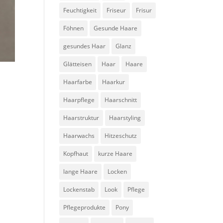
Feuchtigkeit
Friseur
Frisur
Föhnen
Gesunde Haare
gesundes Haar
Glanz
Glätteisen
Haar
Haare
Haarfarbe
Haarkur
Haarpflege
Haarschnitt
Haarstruktur
Haarstyling
Haarwachs
Hitzeschutz
Kopfhaut
kurze Haare
lange Haare
Locken
Lockenstab
Look
Pflege
Pflegeprodukte
Pony