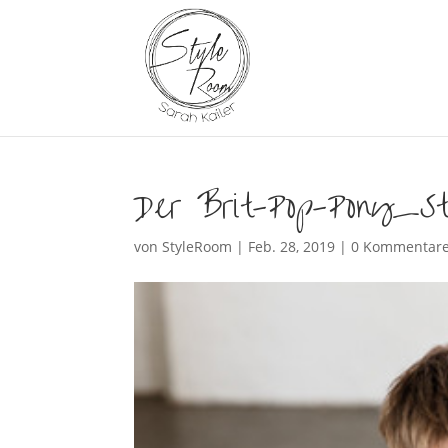
Der Brit-Pop-Pony_St
von
StyleRoom
|
Feb. 28, 2019
|
0 Kommentar