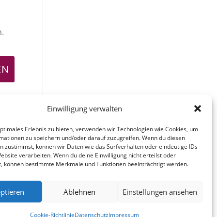
n.
Einwilligung verwalten
optimales Erlebnis zu bieten, verwenden wir Technologien wie Cookies, um
mationen zu speichern und/oder darauf zuzugreifen. Wenn du diesen
n zustimmst, können wir Daten wie das Surfverhalten oder eindeutige IDs
ebsite verarbeiten. Wenn du deine Einwilligung nicht erteilst oder
t, können bestimmte Merkmale und Funktionen beeinträchtigt werden.
ptieren
Ablehnen
Einstellungen ansehen
fa
in
g
Cookie-Richtlinie
Datenschutz
Impressum