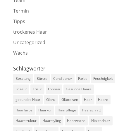
Team
Termin
Tipps
trockenes Haar
Uncategorized
Wachs
Schlagwörter
Beratung
Bürste
Conditioner
Farbe
Feuchtigkeit
Friseur
Frisur
Föhnen
Gesunde Haare
gesundes Haar
Glanz
Glätteisen
Haar
Haare
Haarfarbe
Haarkur
Haarpflege
Haarschnitt
Haarstruktur
Haarstyling
Haarwachs
Hitzeschutz