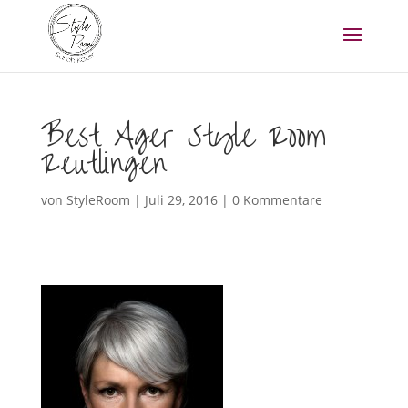
Best Ager Style Room
Reutlingen
von
StyleRoom
|
Juli 29, 2016
|
0 Kommentare