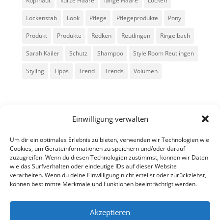
Kopfhaut
kurze Haare
lange Haare
Locken
Lockenstab
Look
Pflege
Pflegeprodukte
Pony
Produkt
Produkte
Redken
Reutlingen
Ringelbach
Sarah Kailer
Schutz
Shampoo
Style Room Reutlingen
Styling
Tipps
Trend
Trends
Volumen
Einwilligung verwalten
Um dir ein optimales Erlebnis zu bieten, verwenden wir Technologien wie
Cookies, um Geräteinformationen zu speichern und/oder darauf
zuzugreifen. Wenn du diesen Technologien zustimmst, können wir Daten
Alle Rechte vorbehalten - Sarah Kailer
wie das Surfverhalten oder eindeutige IDs auf dieser Website
verarbeiten. Wenn du deine Einwilligung nicht erteilst oder zurückziehst,
können bestimmte Merkmale und Funktionen beeinträchtigt werden.
Impressum
Datenschutzerklärung
Akzeptieren