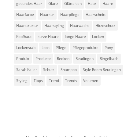
gesundes Haar
Glanz
Glätteisen
Haar
Haare
Haarfarbe
Haarkur
Haarpflege
Haarschnitt
Haarstruktur
Haarstyling
Haarwachs
Hitzeschutz
Kopfhaut
kurze Haare
lange Haare
Locken
Lockenstab
Look
Pflege
Pflegeprodukte
Pony
Produkt
Produkte
Redken
Reutlingen
Ringelbach
Sarah Kailer
Schutz
Shampoo
Style Room Reutlingen
Styling
Tipps
Trend
Trends
Volumen