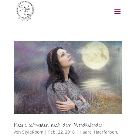
Haare schneiden nach dem Mondkalender
von
StyleRoom
|
Feb. 22, 2018
|
Haare
,
Haarfarben
,