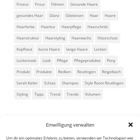
Friseur
Frisur
Föhnen
Gesunde Haare
gesundes Haar
Glanz
Glätteisen
Haar
Haare
Haarfarbe
Haarkur
Haarpflege
Haarschnitt
Haarstruktur
Haarstyling
Haarwachs
Hitzeschutz
Kopfhaut
kurze Haare
lange Haare
Locken
Lockenstab
Look
Pflege
Pflegeprodukte
Pony
Produkt
Produkte
Redken
Reutlingen
Ringelbach
Sarah Kailer
Schutz
Shampoo
Style Room Reutlingen
Styling
Tipps
Trend
Trends
Volumen
Einwilligung verwalten
Um dir ein optimales Erlebnis zu bieten, verwenden wir Technologien wie