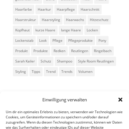
Haarfarbe
Haarkur
Haarpflege
Haarschnitt
Haarstruktur
Haarstyling
Haarwachs
Hitzeschutz
Kopfhaut
kurze Haare
lange Haare
Locken
Lockenstab
Look
Pflege
Pflegeprodukte
Pony
Produkt
Produkte
Redken
Reutlingen
Ringelbach
Sarah Kailer
Schutz
Shampoo
Style Room Reutlingen
Styling
Tipps
Trend
Trends
Volumen
Einwilligung verwalten
Um dir ein optimales Erlebnis zu bieten, verwenden wir Technologien wie
Cookies, um Geräteinformationen zu speichern und/oder darauf
zuzugreifen. Wenn du diesen Technologien zustimmst, können wir Daten
Alle Rechte vorbehalten - Sarah Kailer
wie das Surfverhalten oder eindeutige IDs auf dieser Website