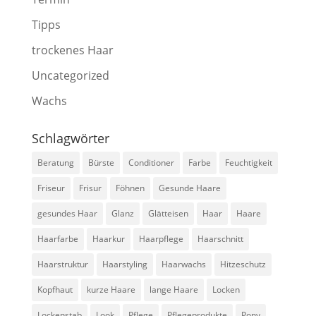
Tipps
trockenes Haar
Uncategorized
Wachs
Schlagwörter
Beratung
Bürste
Conditioner
Farbe
Feuchtigkeit
Friseur
Frisur
Föhnen
Gesunde Haare
gesundes Haar
Glanz
Glätteisen
Haar
Haare
Haarfarbe
Haarkur
Haarpflege
Haarschnitt
Haarstruktur
Haarstyling
Haarwachs
Hitzeschutz
Kopfhaut
kurze Haare
lange Haare
Locken
Lockenstab
Look
Pflege
Pflegeprodukte
Pony