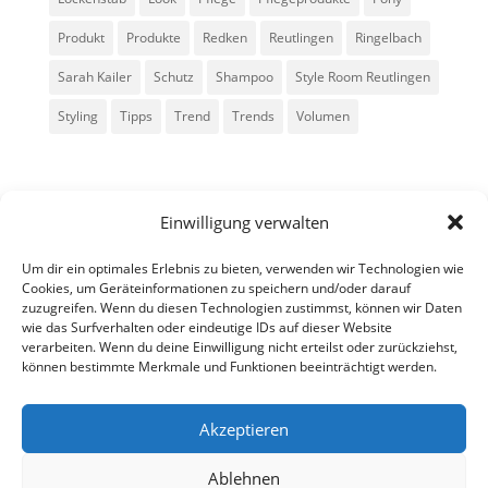
Produkt
Produkte
Redken
Reutlingen
Ringelbach
Sarah Kailer
Schutz
Shampoo
Style Room Reutlingen
Styling
Tipps
Trend
Trends
Volumen
Einwilligung verwalten
Um dir ein optimales Erlebnis zu bieten, verwenden wir Technologien wie
Cookies, um Geräteinformationen zu speichern und/oder darauf
zuzugreifen. Wenn du diesen Technologien zustimmst, können wir Daten
Alle Rechte vorbehalten - Sarah Kailer
wie das Surfverhalten oder eindeutige IDs auf dieser Website
verarbeiten. Wenn du deine Einwilligung nicht erteilst oder zurückziehst,
können bestimmte Merkmale und Funktionen beeinträchtigt werden.
Impressum
Datenschutzerklärung
Akzeptieren
Ablehnen