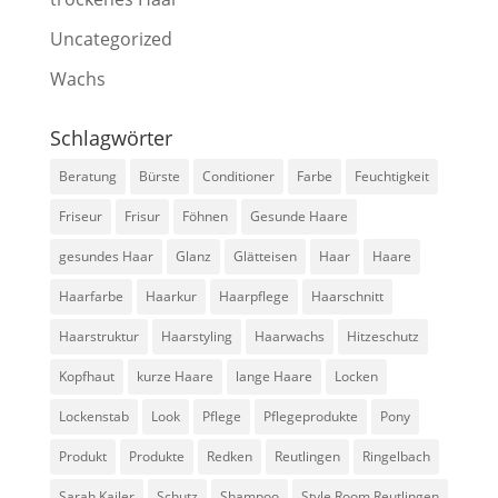
Uncategorized
Wachs
Schlagwörter
Beratung
Bürste
Conditioner
Farbe
Feuchtigkeit
Friseur
Frisur
Föhnen
Gesunde Haare
gesundes Haar
Glanz
Glätteisen
Haar
Haare
Haarfarbe
Haarkur
Haarpflege
Haarschnitt
Haarstruktur
Haarstyling
Haarwachs
Hitzeschutz
Kopfhaut
kurze Haare
lange Haare
Locken
Lockenstab
Look
Pflege
Pflegeprodukte
Pony
Produkt
Produkte
Redken
Reutlingen
Ringelbach
Sarah Kailer
Schutz
Shampoo
Style Room Reutlingen