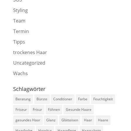
Styling
Team
Termin
Tipps
trockenes Haar
Uncategorized
Wachs
Schlagwörter
Beratung
Bürste
Conditioner
Farbe
Feuchtigkeit
Friseur
Frisur
Föhnen
Gesunde Haare
gesundes Haar
Glanz
Glätteisen
Haar
Haare
Haarfarbe
Haarkur
Haarpflege
Haarschnitt