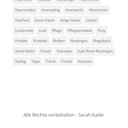
Haarstruktur
Haarstyling
Haarwachs
Hitzeschutz
Kopfhaut
kurze Haare
lange Haare
Locken
Lockenstab
Look
Pflege
Pflegeprodukte
Pony
Produkt
Produkte
Redken
Reutlingen
Ringelbach
Sarah Kailer
Schutz
Shampoo
Style Room Reutlingen
Styling
Tipps
Trend
Trends
Volumen
Alle Rechte vorbehalten - Sarah Kailer