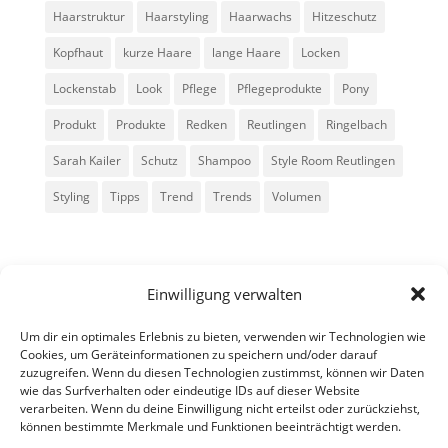
Haarstruktur
Haarstyling
Haarwachs
Hitzeschutz
Kopfhaut
kurze Haare
lange Haare
Locken
Lockenstab
Look
Pflege
Pflegeprodukte
Pony
Produkt
Produkte
Redken
Reutlingen
Ringelbach
Sarah Kailer
Schutz
Shampoo
Style Room Reutlingen
Styling
Tipps
Trend
Trends
Volumen
Einwilligung verwalten
Um dir ein optimales Erlebnis zu bieten, verwenden wir Technologien wie
Cookies, um Geräteinformationen zu speichern und/oder darauf
zuzugreifen. Wenn du diesen Technologien zustimmst, können wir Daten
Alle Rechte vorbehalten - Sarah Kailer
wie das Surfverhalten oder eindeutige IDs auf dieser Website
verarbeiten. Wenn du deine Einwilligung nicht erteilst oder zurückziehst,
können bestimmte Merkmale und Funktionen beeinträchtigt werden.
Impressum