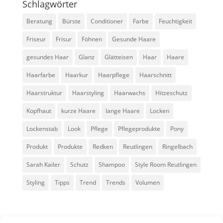
Schlagwörter
Beratung
Bürste
Conditioner
Farbe
Feuchtigkeit
Friseur
Frisur
Föhnen
Gesunde Haare
gesundes Haar
Glanz
Glätteisen
Haar
Haare
Haarfarbe
Haarkur
Haarpflege
Haarschnitt
Haarstruktur
Haarstyling
Haarwachs
Hitzeschutz
Kopfhaut
kurze Haare
lange Haare
Locken
Lockenstab
Look
Pflege
Pflegeprodukte
Pony
Produkt
Produkte
Redken
Reutlingen
Ringelbach
Sarah Kailer
Schutz
Shampoo
Style Room Reutlingen
Styling
Tipps
Trend
Trends
Volumen