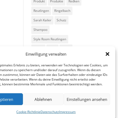
Produkt
Produkte
Redken
Reutlingen
Ringelbach
Sarah Kailer
Schutz
Shampoo
Style Room Reutlingen
Styling
Tipps
Trend
Einwilligung verwalten
Trends
Volumen
optimales Erlebnis zu bieten, verwenden wir Technologien wie Cookies, um
mationen zu speichern und/oder darauf zuzugreifen. Wenn du diesen
n zustimmst, können wir Daten wie das Surfverhalten oder eindeutige IDs
ebsite verarbeiten. Wenn du deine Einwilligung nicht erteilst oder
t, können bestimmte Merkmale und Funktionen beeinträchtigt werden.
ptieren
Ablehnen
Einstellungen ansehen
fa
in
g
Cookie-Richtlinie
Datenschutz
Impressum