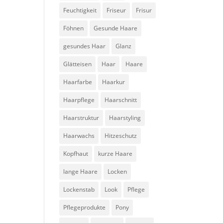
Feuchtigkeit
Friseur
Frisur
Föhnen
Gesunde Haare
gesundes Haar
Glanz
Glätteisen
Haar
Haare
Haarfarbe
Haarkur
Haarpflege
Haarschnitt
Haarstruktur
Haarstyling
Haarwachs
Hitzeschutz
Kopfhaut
kurze Haare
lange Haare
Locken
Lockenstab
Look
Pflege
Pflegeprodukte
Pony