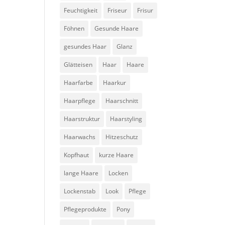
Feuchtigkeit
Friseur
Frisur
Föhnen
Gesunde Haare
gesundes Haar
Glanz
Glätteisen
Haar
Haare
Haarfarbe
Haarkur
Haarpflege
Haarschnitt
Haarstruktur
Haarstyling
Haarwachs
Hitzeschutz
Kopfhaut
kurze Haare
lange Haare
Locken
Lockenstab
Look
Pflege
Pflegeprodukte
Pony