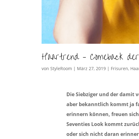
Haartrend – Comeback der
von
StyleRoom
|
März 27, 2019
|
Frisuren
,
Haa
Die Siebziger und der damit 
aber bekanntlich kommt ja fa
erinnern können, freuen sich 
Seventies Look kommt zurück.
oder sich nicht daran erinne