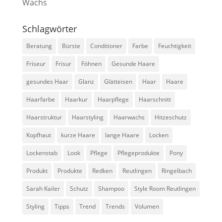
Wachs
Schlagwörter
Beratung
Bürste
Conditioner
Farbe
Feuchtigkeit
Friseur
Frisur
Föhnen
Gesunde Haare
gesundes Haar
Glanz
Glätteisen
Haar
Haare
Haarfarbe
Haarkur
Haarpflege
Haarschnitt
Haarstruktur
Haarstyling
Haarwachs
Hitzeschutz
Kopfhaut
kurze Haare
lange Haare
Locken
Lockenstab
Look
Pflege
Pflegeprodukte
Pony
Produkt
Produkte
Redken
Reutlingen
Ringelbach
Sarah Kailer
Schutz
Shampoo
Style Room Reutlingen
Styling
Tipps
Trend
Trends
Volumen