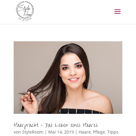
Haarpracht – Das Leben eines Haares
von
StyleRoom
|
Mai 14, 2019
|
Haare
,
Pflege
,
Tipps