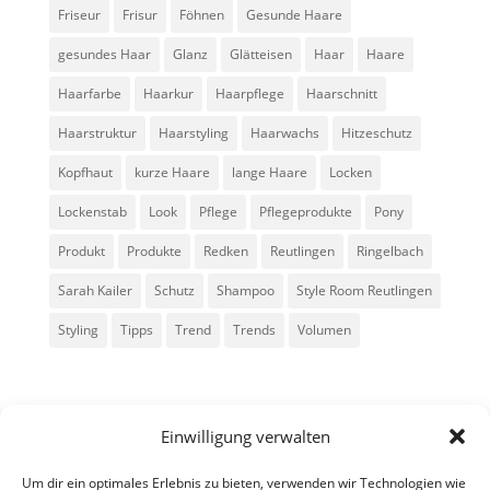
Friseur
Frisur
Föhnen
Gesunde Haare
gesundes Haar
Glanz
Glätteisen
Haar
Haare
Haarfarbe
Haarkur
Haarpflege
Haarschnitt
Haarstruktur
Haarstyling
Haarwachs
Hitzeschutz
Kopfhaut
kurze Haare
lange Haare
Locken
Lockenstab
Look
Pflege
Pflegeprodukte
Pony
Produkt
Produkte
Redken
Reutlingen
Ringelbach
Sarah Kailer
Schutz
Shampoo
Style Room Reutlingen
Styling
Tipps
Trend
Trends
Volumen
Einwilligung verwalten
Um dir ein optimales Erlebnis zu bieten, verwenden wir Technologien wie