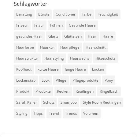
Schlagwörter
Beratung
Bürste
Conditioner
Farbe
Feuchtigkeit
Friseur
Frisur
Föhnen
Gesunde Haare
gesundes Haar
Glanz
Glätteisen
Haar
Haare
Haarfarbe
Haarkur
Haarpflege
Haarschnitt
Haarstruktur
Haarstyling
Haarwachs
Hitzeschutz
Kopfhaut
kurze Haare
lange Haare
Locken
Lockenstab
Look
Pflege
Pflegeprodukte
Pony
Produkt
Produkte
Redken
Reutlingen
Ringelbach
Sarah Kailer
Schutz
Shampoo
Style Room Reutlingen
Styling
Tipps
Trend
Trends
Volumen