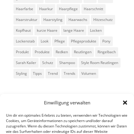
Haarfarbe
Haarkur
Haarpflege
Haarschnitt
Haarstruktur
Haarstyling
Haarwachs
Hitzeschutz
Kopfhaut
kurze Haare
lange Haare
Locken
Lockenstab
Look
Pflege
Pflegeprodukte
Pony
Produkt
Produkte
Redken
Reutlingen
Ringelbach
Sarah Kailer
Schutz
Shampoo
Style Room Reutlingen
Styling
Tipps
Trend
Trends
Volumen
Einwilligung verwalten
Um dir ein optimales Erlebnis zu bieten, verwenden wir Technologien wie
Cookies, um Geräteinformationen zu speichern und/oder darauf
zuzugreifen. Wenn du diesen Technologien zustimmst, können wir Daten
Alle Rechte vorbehalten - Sarah Kailer
wie das Surfverhalten oder eindeutige IDs auf dieser Website