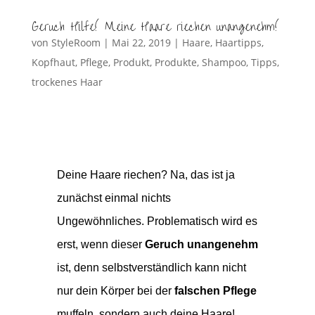
Geruch Hilfe! Meine Haare riechen unangenehm!
von
StyleRoom
|
Mai 22, 2019
|
Haare
,
Haartipps
,
Kopfhaut
,
Pflege
,
Produkt
,
Produkte
,
Shampoo
,
Tipps
,
trockenes Haar
Deine Haare riechen? Na, das ist ja
zunächst einmal nichts
Ungewöhnliches. Problematisch wird es
erst, wenn dieser
Geruch unangenehm
ist, denn selbstverständlich kann nicht
nur dein Körper bei der
falschen Pflege
muffeln, sondern auch deine Haare!