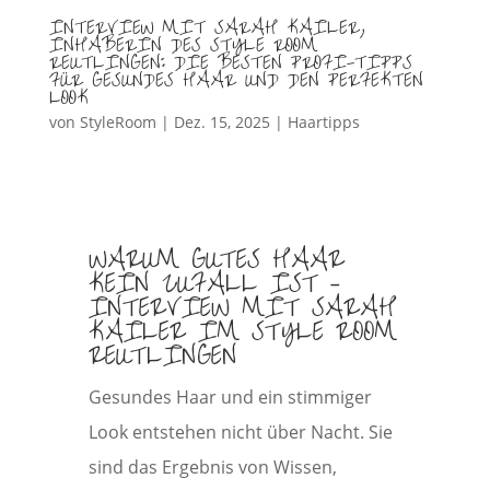
INTERVIEW MIT SARAH KAILER,
INHABERIN DES STYLE ROOM
REUTLINGEN: DIE BESTEN PROFI-TIPPS
FÜR GESUNDES HAAR UND DEN PERFEKTEN
LOOK
von
StyleRoom
|
Dez. 15, 2025
|
Haartipps
WARUM GUTES HAAR
KEIN ZUFALL IST –
INTERVIEW MIT SARAH
KAILER IM STYLE ROOM
REUTLINGEN
Gesundes Haar und ein stimmiger
Look entstehen nicht über Nacht. Sie
sind das Ergebnis von Wissen,