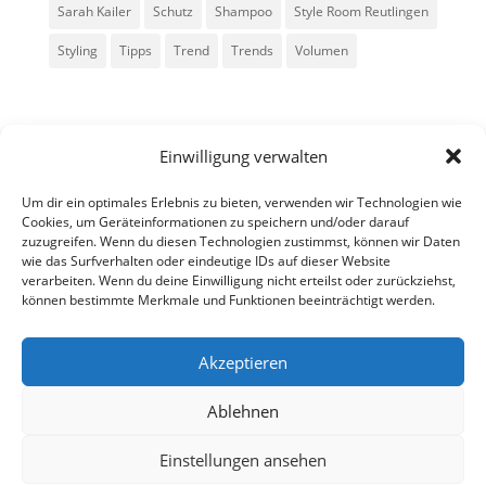
Sarah Kailer
Schutz
Shampoo
Style Room Reutlingen
Styling
Tipps
Trend
Trends
Volumen
Einwilligung verwalten
Um dir ein optimales Erlebnis zu bieten, verwenden wir Technologien wie
Cookies, um Geräteinformationen zu speichern und/oder darauf
zuzugreifen. Wenn du diesen Technologien zustimmst, können wir Daten
Alle Rechte vorbehalten - Sarah Kailer
wie das Surfverhalten oder eindeutige IDs auf dieser Website
verarbeiten. Wenn du deine Einwilligung nicht erteilst oder zurückziehst,
können bestimmte Merkmale und Funktionen beeinträchtigt werden.
Impressum
Datenschutzerklärung
Akzeptieren
Ablehnen
fa
in
g
Einstellungen ansehen