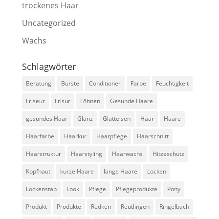
trockenes Haar
Uncategorized
Wachs
Schlagwörter
Beratung
Bürste
Conditioner
Farbe
Feuchtigkeit
Friseur
Frisur
Föhnen
Gesunde Haare
gesundes Haar
Glanz
Glätteisen
Haar
Haare
Haarfarbe
Haarkur
Haarpflege
Haarschnitt
Haarstruktur
Haarstyling
Haarwachs
Hitzeschutz
Kopfhaut
kurze Haare
lange Haare
Locken
Lockenstab
Look
Pflege
Pflegeprodukte
Pony
Produkt
Produkte
Redken
Reutlingen
Ringelbach