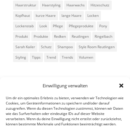
Haarstruktur
Haarstyling
Haarwachs
Hitzeschutz
Kopfhaut
kurze Haare
lange Haare
Locken
Lockenstab
Look
Pflege
Pflegeprodukte
Pony
Produkt
Produkte
Redken
Reutlingen
Ringelbach
Sarah Kailer
Schutz
Shampoo
Style Room Reutlingen
Styling
Tipps
Trend
Trends
Volumen
Einwilligung verwalten
Um dir ein optimales Erlebnis zu bieten, verwenden wir Technologien wie
Cookies, um Geräteinformationen zu speichern und/oder darauf
zuzugreifen. Wenn du diesen Technologien zustimmst, können wir Daten
Alle Rechte vorbehalten - Sarah Kailer
wie das Surfverhalten oder eindeutige IDs auf dieser Website
verarbeiten. Wenn du deine Einwilligung nicht erteilst oder zurückziehst,
können bestimmte Merkmale und Funktionen beeinträchtigt werden.
Impressum