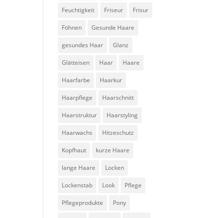
Feuchtigkeit
Friseur
Frisur
Föhnen
Gesunde Haare
gesundes Haar
Glanz
Glätteisen
Haar
Haare
Haarfarbe
Haarkur
Haarpflege
Haarschnitt
Haarstruktur
Haarstyling
Haarwachs
Hitzeschutz
Kopfhaut
kurze Haare
lange Haare
Locken
Lockenstab
Look
Pflege
Pflegeprodukte
Pony