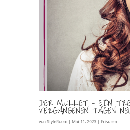
DER MULLET – EIN T
VERGANGENEN TAGEN N
von
StyleRoom
|
Mai 11, 2023
|
Frisuren