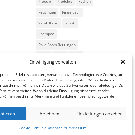
Produkt
Produkte
Redken
Reutlingen
Ringelbach
Sarah Kailer
Schutz
Shampoo
Style Room Reutlingen
Styling
Tipps
Trend
Einwilligung verwalten
Trends
Volumen
optimales Erlebnis zu bieten, verwenden wir Technologien wie Cookies, um
mationen zu speichern und/oder darauf zuzugreifen. Wenn du diesen
n zustimmst, können wir Daten wie das Surfverhalten oder eindeutige IDs
ebsite verarbeiten. Wenn du deine Einwilligung nicht erteilst oder
t, können bestimmte Merkmale und Funktionen beeinträchtigt werden.
ptieren
Ablehnen
Einstellungen ansehen
fa
in
g
Cookie-Richtlinie
Datenschutz
Impressum