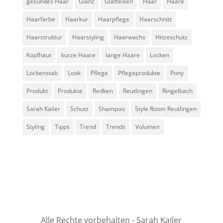
gesundes Haar
Glanz
Glätteisen
Haar
Haare
Haarfarbe
Haarkur
Haarpflege
Haarschnitt
Haarstruktur
Haarstyling
Haarwachs
Hitzeschutz
Kopfhaut
kurze Haare
lange Haare
Locken
Lockenstab
Look
Pflege
Pflegeprodukte
Pony
Produkt
Produkte
Redken
Reutlingen
Ringelbach
Sarah Kailer
Schutz
Shampoo
Style Room Reutlingen
Styling
Tipps
Trend
Trends
Volumen
Alle Rechte vorbehalten - Sarah Kailer