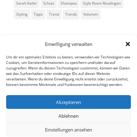
Sarah Kailer
Schutz
Shampoo
Style Room Reutlingen
Styling
Tipps
Trend
Trends
Volumen
Einwilligung verwalten
Um dir ein optimales Erlebnis zu bieten, verwenden wir Technologien wie
Cookies, um Geräteinformationen zu speichern und/oder darauf
zuzugreifen. Wenn du diesen Technologien zustimmst, können wir Daten
Alle Rechte vorbehalten - Sarah Kailer
wie das Surfverhalten oder eindeutige IDs auf dieser Website
verarbeiten. Wenn du deine Einwilligung nicht erteilst oder zurückziehst,
können bestimmte Merkmale und Funktionen beeinträchtigt werden.
Impressum
Datenschutzerklärung
Akzeptieren
Ablehnen
fa
in
g
Einstellungen ansehen