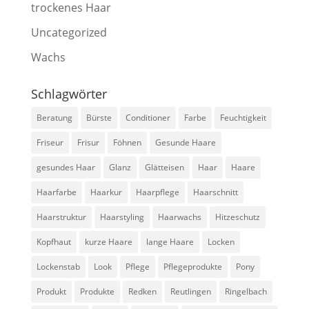
trockenes Haar
Uncategorized
Wachs
Schlagwörter
Beratung
Bürste
Conditioner
Farbe
Feuchtigkeit
Friseur
Frisur
Föhnen
Gesunde Haare
gesundes Haar
Glanz
Glätteisen
Haar
Haare
Haarfarbe
Haarkur
Haarpflege
Haarschnitt
Haarstruktur
Haarstyling
Haarwachs
Hitzeschutz
Kopfhaut
kurze Haare
lange Haare
Locken
Lockenstab
Look
Pflege
Pflegeprodukte
Pony
Produkt
Produkte
Redken
Reutlingen
Ringelbach