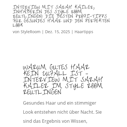
INTERVIEW MIT SARAH KAILER,
INHABERIN DES STYLE ROOM
REUTLINGEN: DIE BESTEN PROFI-TIPPS
FÜR GESUNDES HAAR UND DEN PERFEKTEN
LOOK
von
StyleRoom
|
Dez. 15, 2025
|
Haartipps
WARUM GUTES HAAR
KEIN ZUFALL IST –
INTERVIEW MIT SARAH
KAILER IM STYLE ROOM
REUTLINGEN
Gesundes Haar und ein stimmiger
Look entstehen nicht über Nacht. Sie
sind das Ergebnis von Wissen,