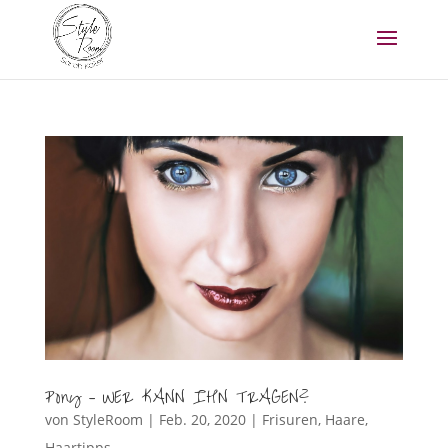
Pony – WER KANN IHN TRAGEN?
von
StyleRoom
|
Feb. 20, 2020
|
Frisuren
,
Haare
,
Haartipps