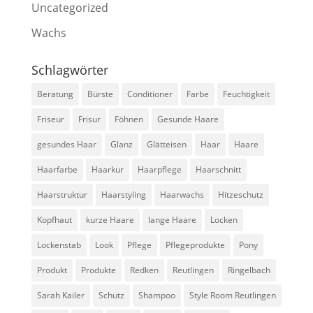
Uncategorized
Wachs
Schlagwörter
Beratung
Bürste
Conditioner
Farbe
Feuchtigkeit
Friseur
Frisur
Föhnen
Gesunde Haare
gesundes Haar
Glanz
Glätteisen
Haar
Haare
Haarfarbe
Haarkur
Haarpflege
Haarschnitt
Haarstruktur
Haarstyling
Haarwachs
Hitzeschutz
Kopfhaut
kurze Haare
lange Haare
Locken
Lockenstab
Look
Pflege
Pflegeprodukte
Pony
Produkt
Produkte
Redken
Reutlingen
Ringelbach
Sarah Kailer
Schutz
Shampoo
Style Room Reutlingen