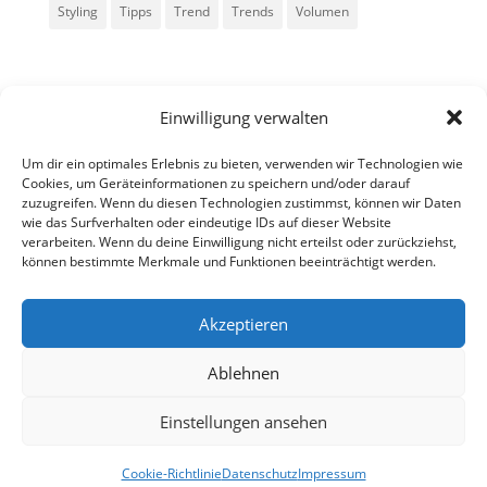
Styling
Tipps
Trend
Trends
Volumen
Einwilligung verwalten
Um dir ein optimales Erlebnis zu bieten, verwenden wir Technologien wie
Cookies, um Geräteinformationen zu speichern und/oder darauf
zuzugreifen. Wenn du diesen Technologien zustimmst, können wir Daten
Alle Rechte vorbehalten - Sarah Kailer
wie das Surfverhalten oder eindeutige IDs auf dieser Website
verarbeiten. Wenn du deine Einwilligung nicht erteilst oder zurückziehst,
können bestimmte Merkmale und Funktionen beeinträchtigt werden.
Impressum
Datenschutzerklärung
Akzeptieren
Ablehnen
fa
in
g
Einstellungen ansehen
Cookie-Richtlinie
Datenschutz
Impressum