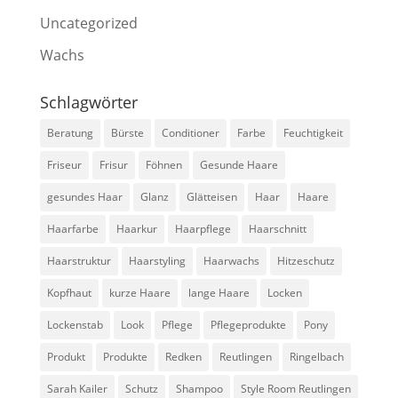
Uncategorized
Wachs
Schlagwörter
Beratung
Bürste
Conditioner
Farbe
Feuchtigkeit
Friseur
Frisur
Föhnen
Gesunde Haare
gesundes Haar
Glanz
Glätteisen
Haar
Haare
Haarfarbe
Haarkur
Haarpflege
Haarschnitt
Haarstruktur
Haarstyling
Haarwachs
Hitzeschutz
Kopfhaut
kurze Haare
lange Haare
Locken
Lockenstab
Look
Pflege
Pflegeprodukte
Pony
Produkt
Produkte
Redken
Reutlingen
Ringelbach
Sarah Kailer
Schutz
Shampoo
Style Room Reutlingen