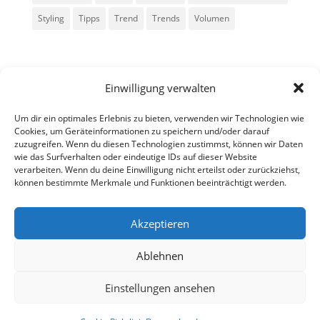
Styling
Tipps
Trend
Trends
Volumen
Einwilligung verwalten
Um dir ein optimales Erlebnis zu bieten, verwenden wir Technologien wie
Cookies, um Geräteinformationen zu speichern und/oder darauf
zuzugreifen. Wenn du diesen Technologien zustimmst, können wir Daten
Alle Rechte vorbehalten - Sarah Kailer
wie das Surfverhalten oder eindeutige IDs auf dieser Website
verarbeiten. Wenn du deine Einwilligung nicht erteilst oder zurückziehst,
können bestimmte Merkmale und Funktionen beeinträchtigt werden.
Impressum
Datenschutzerklärung
Akzeptieren
Ablehnen
fa
in
g
Einstellungen ansehen