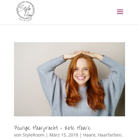
Feurige Haarpracht – Rote Haare
von
StyleRoom
|
März 15, 2018
|
Haare
,
Haarfarben
,