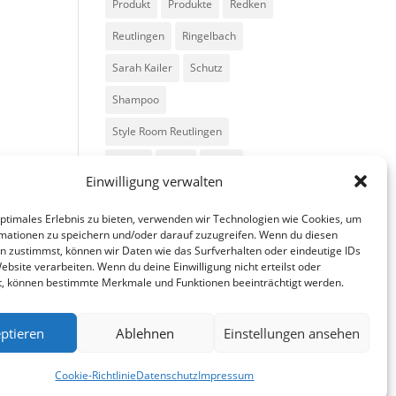
Produkt
Produkte
Redken
Reutlingen
Ringelbach
Sarah Kailer
Schutz
Shampoo
Style Room Reutlingen
Styling
Tipps
Trend
Einwilligung verwalten
Trends
Volumen
optimales Erlebnis zu bieten, verwenden wir Technologien wie Cookies, um
mationen zu speichern und/oder darauf zuzugreifen. Wenn du diesen
n zustimmst, können wir Daten wie das Surfverhalten oder eindeutige IDs
ebsite verarbeiten. Wenn du deine Einwilligung nicht erteilst oder
t, können bestimmte Merkmale und Funktionen beeinträchtigt werden.
ptieren
Ablehnen
Einstellungen ansehen
fa
in
g
Cookie-Richtlinie
Datenschutz
Impressum