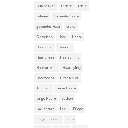
Feuchtigkeit
Friseur
Frisur
Föhnen
Gesunde Haare
gesundes Haar
Glanz
Glätteisen
Haar
Haare
Haarfarbe
Haarkur
Haarpflege
Haarschnitt
Haarstruktur
Haarstyling
Haarwachs
Hitzeschutz
Kopfhaut
kurze Haare
lange Haare
Locken
Lockenstab
Look
Pflege
Pflegeprodukte
Pony