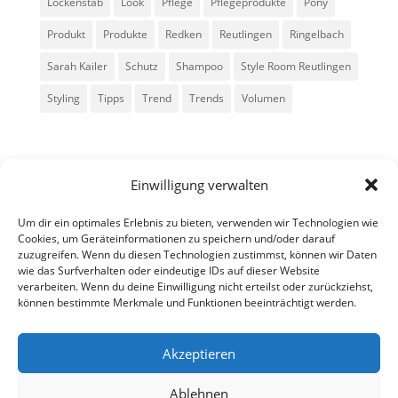
Lockenstab
Look
Pflege
Pflegeprodukte
Pony
Produkt
Produkte
Redken
Reutlingen
Ringelbach
Sarah Kailer
Schutz
Shampoo
Style Room Reutlingen
Styling
Tipps
Trend
Trends
Volumen
Einwilligung verwalten
Um dir ein optimales Erlebnis zu bieten, verwenden wir Technologien wie
Cookies, um Geräteinformationen zu speichern und/oder darauf
zuzugreifen. Wenn du diesen Technologien zustimmst, können wir Daten
Alle Rechte vorbehalten - Sarah Kailer
wie das Surfverhalten oder eindeutige IDs auf dieser Website
verarbeiten. Wenn du deine Einwilligung nicht erteilst oder zurückziehst,
können bestimmte Merkmale und Funktionen beeinträchtigt werden.
Impressum
Datenschutzerklärung
Akzeptieren
Ablehnen