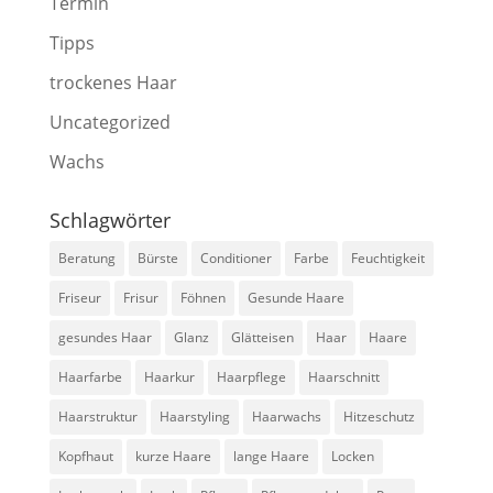
Termin
Tipps
trockenes Haar
Uncategorized
Wachs
Schlagwörter
Beratung
Bürste
Conditioner
Farbe
Feuchtigkeit
Friseur
Frisur
Föhnen
Gesunde Haare
gesundes Haar
Glanz
Glätteisen
Haar
Haare
Haarfarbe
Haarkur
Haarpflege
Haarschnitt
Haarstruktur
Haarstyling
Haarwachs
Hitzeschutz
Kopfhaut
kurze Haare
lange Haare
Locken