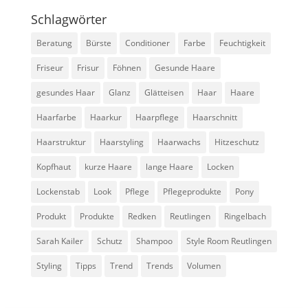
Schlagwörter
Beratung
Bürste
Conditioner
Farbe
Feuchtigkeit
Friseur
Frisur
Föhnen
Gesunde Haare
gesundes Haar
Glanz
Glätteisen
Haar
Haare
Haarfarbe
Haarkur
Haarpflege
Haarschnitt
Haarstruktur
Haarstyling
Haarwachs
Hitzeschutz
Kopfhaut
kurze Haare
lange Haare
Locken
Lockenstab
Look
Pflege
Pflegeprodukte
Pony
Produkt
Produkte
Redken
Reutlingen
Ringelbach
Sarah Kailer
Schutz
Shampoo
Style Room Reutlingen
Styling
Tipps
Trend
Trends
Volumen