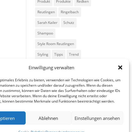
Produkt
Produkte
Redken
Reutlingen
Ringelbach
Sarah Kailer
Schutz
Shampoo
Style Room Reutlingen
Styling
Tipps
Trend
Trends
Volumen
Einwilligung verwalten
optimales Erlebnis zu bieten, verwenden wir Technologien wie Cookies, um
mationen zu speichern und/oder darauf zuzugreifen. Wenn du diesen
n zustimmst, können wir Daten wie das Surfverhalten oder eindeutige IDs
ebsite verarbeiten. Wenn du deine Einwilligung nicht erteilst oder
t, können bestimmte Merkmale und Funktionen beeinträchtigt werden.
ptieren
Ablehnen
Einstellungen ansehen