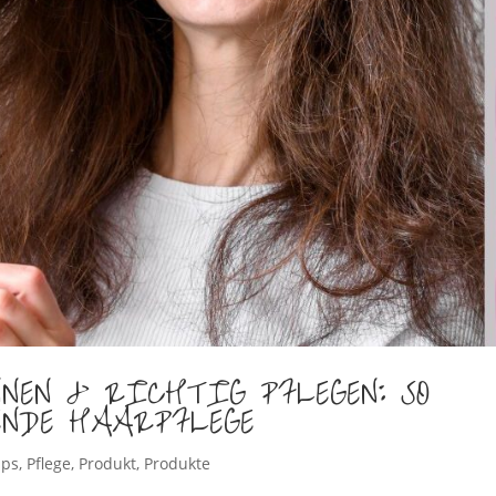
NEN & RICHTIG PFLEGEN: SO
ENDE HAARPFLEGE
pps
,
Pflege
,
Produkt
,
Produkte