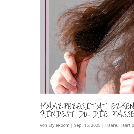
HAARPOROSITÄT ERKEN
FINDEST DU DIE PASS
von
StyleRoom
|
Sep. 15, 2025
|
Haare
,
Haarti