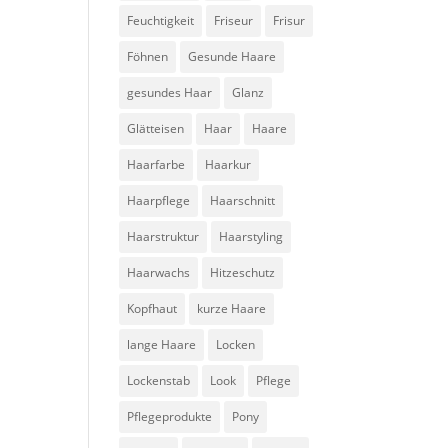
Feuchtigkeit
Friseur
Frisur
Föhnen
Gesunde Haare
gesundes Haar
Glanz
Glätteisen
Haar
Haare
Haarfarbe
Haarkur
Haarpflege
Haarschnitt
Haarstruktur
Haarstyling
Haarwachs
Hitzeschutz
Kopfhaut
kurze Haare
lange Haare
Locken
Lockenstab
Look
Pflege
Pflegeprodukte
Pony