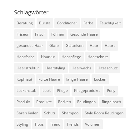
Schlagwörter
Beratung
Bürste
Conditioner
Farbe
Feuchtigkeit
Friseur
Frisur
Föhnen
Gesunde Haare
gesundes Haar
Glanz
Glätteisen
Haar
Haare
Haarfarbe
Haarkur
Haarpflege
Haarschnitt
Haarstruktur
Haarstyling
Haarwachs
Hitzeschutz
Kopfhaut
kurze Haare
lange Haare
Locken
Lockenstab
Look
Pflege
Pflegeprodukte
Pony
Produkt
Produkte
Redken
Reutlingen
Ringelbach
Sarah Kailer
Schutz
Shampoo
Style Room Reutlingen
Styling
Tipps
Trend
Trends
Volumen