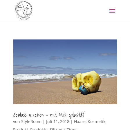
Schluss machen – mit Mikroplastik!
von
StyleRoom
|
Juli 11, 2018
|
Haare
,
Kosmetik
,
Produkt
,
Produkte
,
Silikone
,
Tipps