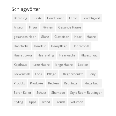
Schlagwörter
Beratung
Bürste
Conditioner
Farbe
Feuchtigkeit
Friseur
Frisur
Föhnen
Gesunde Haare
gesundes Haar
Glanz
Glätteisen
Haar
Haare
Haarfarbe
Haarkur
Haarpflege
Haarschnitt
Haarstruktur
Haarstyling
Haarwachs
Hitzeschutz
Kopfhaut
kurze Haare
lange Haare
Locken
Lockenstab
Look
Pflege
Pflegeprodukte
Pony
Produkt
Produkte
Redken
Reutlingen
Ringelbach
Sarah Kailer
Schutz
Shampoo
Style Room Reutlingen
Styling
Tipps
Trend
Trends
Volumen