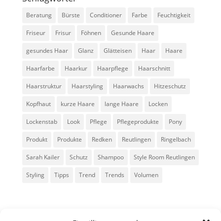
Beratung
Bürste
Conditioner
Farbe
Feuchtigkeit
Friseur
Frisur
Föhnen
Gesunde Haare
gesundes Haar
Glanz
Glätteisen
Haar
Haare
Haarfarbe
Haarkur
Haarpflege
Haarschnitt
Haarstruktur
Haarstyling
Haarwachs
Hitzeschutz
Kopfhaut
kurze Haare
lange Haare
Locken
Lockenstab
Look
Pflege
Pflegeprodukte
Pony
Produkt
Produkte
Redken
Reutlingen
Ringelbach
Sarah Kailer
Schutz
Shampoo
Style Room Reutlingen
Styling
Tipps
Trend
Trends
Volumen