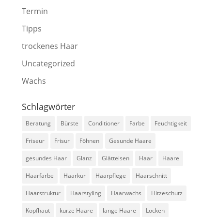
Termin
Tipps
trockenes Haar
Uncategorized
Wachs
Schlagwörter
Beratung
Bürste
Conditioner
Farbe
Feuchtigkeit
Friseur
Frisur
Föhnen
Gesunde Haare
gesundes Haar
Glanz
Glätteisen
Haar
Haare
Haarfarbe
Haarkur
Haarpflege
Haarschnitt
Haarstruktur
Haarstyling
Haarwachs
Hitzeschutz
Kopfhaut
kurze Haare
lange Haare
Locken