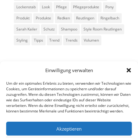
Lockenstab
Look
Pflege
Pflegeprodukte
Pony
Produkt
Produkte
Redken
Reutlingen
Ringelbach
Sarah Kailer
Schutz
Shampoo
Style Room Reutlingen
Styling
Tipps
Trend
Trends
Volumen
Einwilligung verwalten
Um dir ein optimales Erlebnis zu bieten, verwenden wir Technologien wie
Cookies, um Geräteinformationen zu speichern und/oder darauf
zuzugreifen. Wenn du diesen Technologien zustimmst, können wir Daten
Alle Rechte vorbehalten - Sarah Kailer
wie das Surfverhalten oder eindeutige IDs auf dieser Website
verarbeiten. Wenn du deine Einwilligung nicht erteilst oder zurückziehst,
können bestimmte Merkmale und Funktionen beeinträchtigt werden.
Impressum
Datenschutzerklärung
Akzeptieren