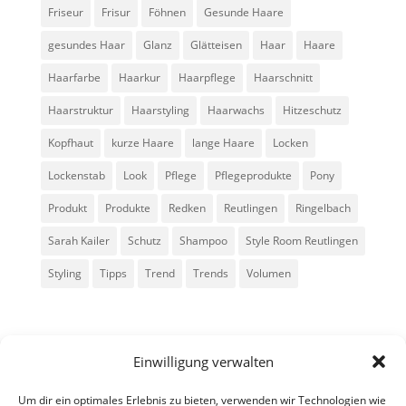
Friseur
Frisur
Föhnen
Gesunde Haare
gesundes Haar
Glanz
Glätteisen
Haar
Haare
Haarfarbe
Haarkur
Haarpflege
Haarschnitt
Haarstruktur
Haarstyling
Haarwachs
Hitzeschutz
Kopfhaut
kurze Haare
lange Haare
Locken
Lockenstab
Look
Pflege
Pflegeprodukte
Pony
Produkt
Produkte
Redken
Reutlingen
Ringelbach
Sarah Kailer
Schutz
Shampoo
Style Room Reutlingen
Styling
Tipps
Trend
Trends
Volumen
Einwilligung verwalten
Um dir ein optimales Erlebnis zu bieten, verwenden wir Technologien wie