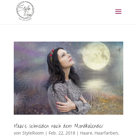
Haare schneiden nach dem Mondkalender
von
StyleRoom
|
Feb. 22, 2018
|
Haare
,
Haarfarben
,