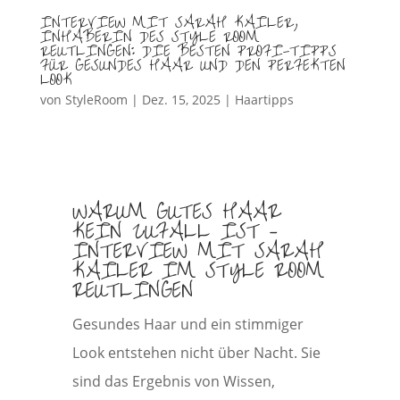
INTERVIEW MIT SARAH KAILER,
INHABERIN DES STYLE ROOM
REUTLINGEN: DIE BESTEN PROFI-TIPPS
FÜR GESUNDES HAAR UND DEN PERFEKTEN
LOOK
von
StyleRoom
|
Dez. 15, 2025
|
Haartipps
WARUM GUTES HAAR
KEIN ZUFALL IST –
INTERVIEW MIT SARAH
KAILER IM STYLE ROOM
REUTLINGEN
Gesundes Haar und ein stimmiger
Look entstehen nicht über Nacht. Sie
sind das Ergebnis von Wissen,