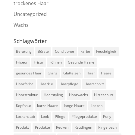
trockenes Haar
Uncategorized
Wachs
Schlagwörter
Beratung
Bürste
Conditioner
Farbe
Feuchtigkeit
Friseur
Frisur
Föhnen
Gesunde Haare
gesundes Haar
Glanz
Glätteisen
Haar
Haare
Haarfarbe
Haarkur
Haarpflege
Haarschnitt
Haarstruktur
Haarstyling
Haarwachs
Hitzeschutz
Kopfhaut
kurze Haare
lange Haare
Locken
Lockenstab
Look
Pflege
Pflegeprodukte
Pony
Produkt
Produkte
Redken
Reutlingen
Ringelbach