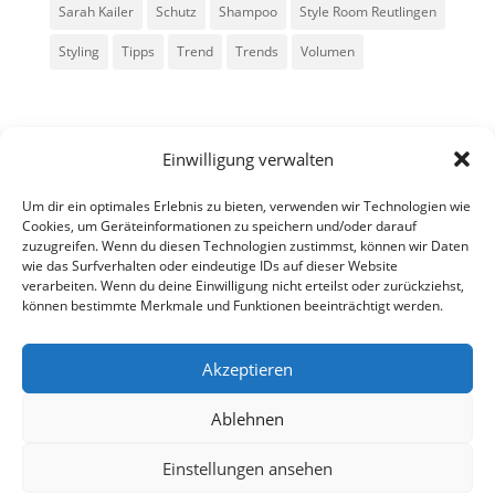
Sarah Kailer
Schutz
Shampoo
Style Room Reutlingen
Styling
Tipps
Trend
Trends
Volumen
Einwilligung verwalten
Um dir ein optimales Erlebnis zu bieten, verwenden wir Technologien wie
Cookies, um Geräteinformationen zu speichern und/oder darauf
zuzugreifen. Wenn du diesen Technologien zustimmst, können wir Daten
Alle Rechte vorbehalten - Sarah Kailer
wie das Surfverhalten oder eindeutige IDs auf dieser Website
verarbeiten. Wenn du deine Einwilligung nicht erteilst oder zurückziehst,
können bestimmte Merkmale und Funktionen beeinträchtigt werden.
Impressum
Datenschutzerklärung
Akzeptieren
Ablehnen
fa
in
g
Einstellungen ansehen