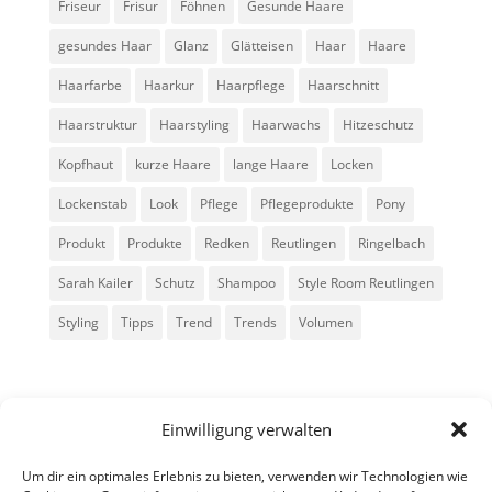
Friseur
Frisur
Föhnen
Gesunde Haare
gesundes Haar
Glanz
Glätteisen
Haar
Haare
Haarfarbe
Haarkur
Haarpflege
Haarschnitt
Haarstruktur
Haarstyling
Haarwachs
Hitzeschutz
Kopfhaut
kurze Haare
lange Haare
Locken
Lockenstab
Look
Pflege
Pflegeprodukte
Pony
Produkt
Produkte
Redken
Reutlingen
Ringelbach
Sarah Kailer
Schutz
Shampoo
Style Room Reutlingen
Styling
Tipps
Trend
Trends
Volumen
Einwilligung verwalten
Um dir ein optimales Erlebnis zu bieten, verwenden wir Technologien wie