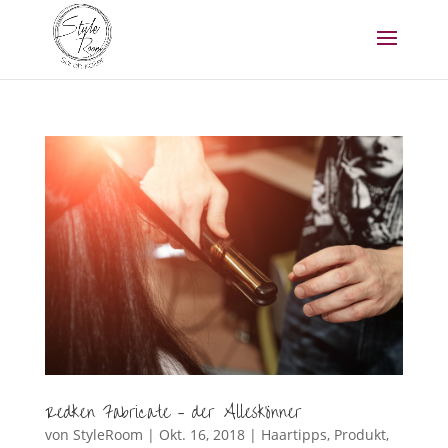
Redken Fabricate – der Alleskönner
von
StyleRoom
|
Okt. 16, 2018
|
Haartipps
,
Produkt
,