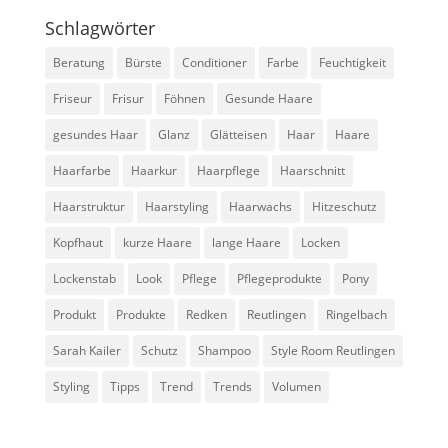
Schlagwörter
Beratung
Bürste
Conditioner
Farbe
Feuchtigkeit
Friseur
Frisur
Föhnen
Gesunde Haare
gesundes Haar
Glanz
Glätteisen
Haar
Haare
Haarfarbe
Haarkur
Haarpflege
Haarschnitt
Haarstruktur
Haarstyling
Haarwachs
Hitzeschutz
Kopfhaut
kurze Haare
lange Haare
Locken
Lockenstab
Look
Pflege
Pflegeprodukte
Pony
Produkt
Produkte
Redken
Reutlingen
Ringelbach
Sarah Kailer
Schutz
Shampoo
Style Room Reutlingen
Styling
Tipps
Trend
Trends
Volumen