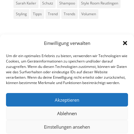
Sarah Kailer
Schutz
Shampoo
Style Room Reutlingen
Styling
Tipps
Trend
Trends
Volumen
Einwilligung verwalten
Um dir ein optimales Erlebnis zu bieten, verwenden wir Technologien wie
Cookies, um Geräteinformationen zu speichern und/oder darauf
zuzugreifen. Wenn du diesen Technologien zustimmst, können wir Daten
Alle Rechte vorbehalten - Sarah Kailer
wie das Surfverhalten oder eindeutige IDs auf dieser Website
verarbeiten. Wenn du deine Einwilligung nicht erteilst oder zurückziehst,
können bestimmte Merkmale und Funktionen beeinträchtigt werden.
Impressum
Datenschutzerklärung
Akzeptieren
Ablehnen
fa
in
g
Einstellungen ansehen