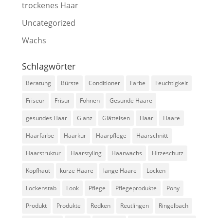
trockenes Haar
Uncategorized
Wachs
Schlagwörter
Beratung
Bürste
Conditioner
Farbe
Feuchtigkeit
Friseur
Frisur
Föhnen
Gesunde Haare
gesundes Haar
Glanz
Glätteisen
Haar
Haare
Haarfarbe
Haarkur
Haarpflege
Haarschnitt
Haarstruktur
Haarstyling
Haarwachs
Hitzeschutz
Kopfhaut
kurze Haare
lange Haare
Locken
Lockenstab
Look
Pflege
Pflegeprodukte
Pony
Produkt
Produkte
Redken
Reutlingen
Ringelbach