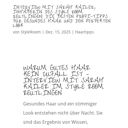
INTERVIEW MIT SARAH KAILER,
INHABERIN DES STYLE ROOM
REUTLINGEN: DIE BESTEN PROFI-TIPPS
FÜR GESUNDES HAAR UND DEN PERFEKTEN
LOOK
von
StyleRoom
|
Dez. 15, 2025
|
Haartipps
WARUM GUTES HAAR
KEIN ZUFALL IST –
INTERVIEW MIT SARAH
KAILER IM STYLE ROOM
REUTLINGEN
Gesundes Haar und ein stimmiger
Look entstehen nicht über Nacht. Sie
sind das Ergebnis von Wissen,