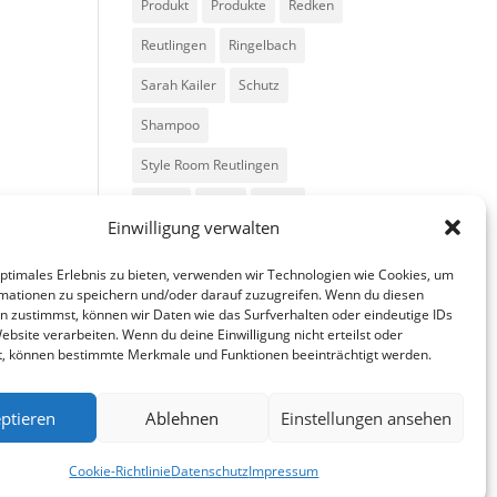
Produkt
Produkte
Redken
Reutlingen
Ringelbach
Sarah Kailer
Schutz
Shampoo
Style Room Reutlingen
Styling
Tipps
Trend
Einwilligung verwalten
Trends
Volumen
optimales Erlebnis zu bieten, verwenden wir Technologien wie Cookies, um
mationen zu speichern und/oder darauf zuzugreifen. Wenn du diesen
n zustimmst, können wir Daten wie das Surfverhalten oder eindeutige IDs
ebsite verarbeiten. Wenn du deine Einwilligung nicht erteilst oder
t, können bestimmte Merkmale und Funktionen beeinträchtigt werden.
ptieren
Ablehnen
Einstellungen ansehen
fa
in
g
Cookie-Richtlinie
Datenschutz
Impressum