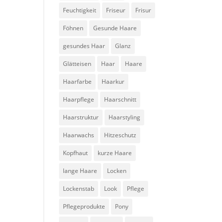
Feuchtigkeit
Friseur
Frisur
Föhnen
Gesunde Haare
gesundes Haar
Glanz
Glätteisen
Haar
Haare
Haarfarbe
Haarkur
Haarpflege
Haarschnitt
Haarstruktur
Haarstyling
Haarwachs
Hitzeschutz
Kopfhaut
kurze Haare
lange Haare
Locken
Lockenstab
Look
Pflege
Pflegeprodukte
Pony