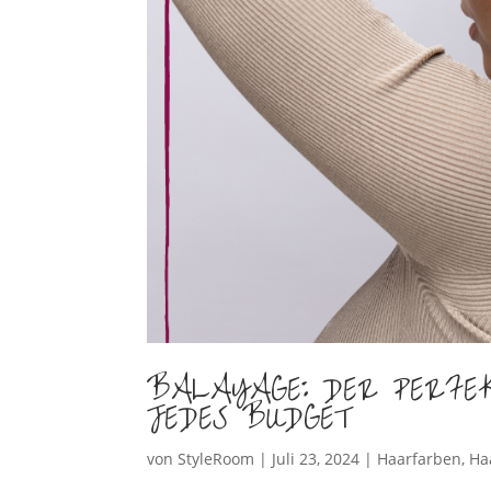
BALAYAGE: DER PERFEK
JEDES BUDGET
von
StyleRoom
|
Juli 23, 2024
|
Haarfarben
,
Ha