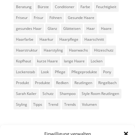
Beratung
Bürste
Conditioner
Farbe
Feuchtigkeit
Friseur
Frisur
Föhnen
Gesunde Haare
gesundes Haar
Glanz
Glätteisen
Haar
Haare
Haarfarbe
Haarkur
Haarpflege
Haarschnitt
Haarstruktur
Haarstyling
Haarwachs
Hitzeschutz
Kopfhaut
kurze Haare
lange Haare
Locken
Lockenstab
Look
Pflege
Pflegeprodukte
Pony
Produkt
Produkte
Redken
Reutlingen
Ringelbach
Sarah Kailer
Schutz
Shampoo
Style Room Reutlingen
Styling
Tipps
Trend
Trends
Volumen
Einwilligung verwalten