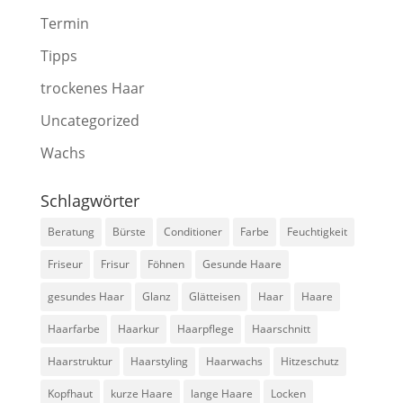
Termin
Tipps
trockenes Haar
Uncategorized
Wachs
Schlagwörter
Beratung
Bürste
Conditioner
Farbe
Feuchtigkeit
Friseur
Frisur
Föhnen
Gesunde Haare
gesundes Haar
Glanz
Glätteisen
Haar
Haare
Haarfarbe
Haarkur
Haarpflege
Haarschnitt
Haarstruktur
Haarstyling
Haarwachs
Hitzeschutz
Kopfhaut
kurze Haare
lange Haare
Locken