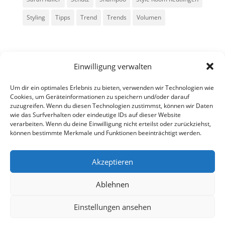
Styling
Tipps
Trend
Trends
Volumen
Einwilligung verwalten
Um dir ein optimales Erlebnis zu bieten, verwenden wir Technologien wie
Cookies, um Geräteinformationen zu speichern und/oder darauf
zuzugreifen. Wenn du diesen Technologien zustimmst, können wir Daten
Alle Rechte vorbehalten - Sarah Kailer
wie das Surfverhalten oder eindeutige IDs auf dieser Website
verarbeiten. Wenn du deine Einwilligung nicht erteilst oder zurückziehst,
können bestimmte Merkmale und Funktionen beeinträchtigt werden.
Impressum
Datenschutzerklärung
Akzeptieren
Ablehnen
fa
in
g
Einstellungen ansehen