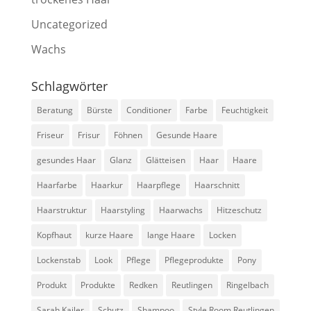
Uncategorized
Wachs
Schlagwörter
Beratung
Bürste
Conditioner
Farbe
Feuchtigkeit
Friseur
Frisur
Föhnen
Gesunde Haare
gesundes Haar
Glanz
Glätteisen
Haar
Haare
Haarfarbe
Haarkur
Haarpflege
Haarschnitt
Haarstruktur
Haarstyling
Haarwachs
Hitzeschutz
Kopfhaut
kurze Haare
lange Haare
Locken
Lockenstab
Look
Pflege
Pflegeprodukte
Pony
Produkt
Produkte
Redken
Reutlingen
Ringelbach
Sarah Kailer
Schutz
Shampoo
Style Room Reutlingen