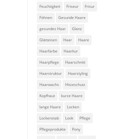
Feuchtigkeit
Friseur
Frisur
Föhnen
Gesunde Haare
gesundes Haar
Glanz
Glätteisen
Haar
Haare
Haarfarbe
Haarkur
Haarpflege
Haarschnitt
Haarstruktur
Haarstyling
Haarwachs
Hitzeschutz
Kopfhaut
kurze Haare
lange Haare
Locken
Lockenstab
Look
Pflege
Pflegeprodukte
Pony