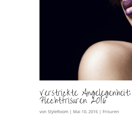
Verstrickte Angelegenheit
Flechtfrisuren 2016
von
StyleRoom
|
Mai 10, 2016
|
Frisuren