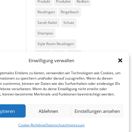
Produkt
Produkte
Redken
Reutlingen
Ringelbach
Sarah Kailer
Schutz
Shampoo
Style Room Reutlingen
Styling
Tipps
Trend
Einwilligung verwalten
Trends
Volumen
optimales Erlebnis zu bieten, verwenden wir Technologien wie Cookies, um
mationen zu speichern und/oder darauf zuzugreifen. Wenn du diesen
n zustimmst, können wir Daten wie das Surfverhalten oder eindeutige IDs
ebsite verarbeiten. Wenn du deine Einwilligung nicht erteilst oder
t, können bestimmte Merkmale und Funktionen beeinträchtigt werden.
ptieren
Ablehnen
Einstellungen ansehen
fa
in
g
Cookie-Richtlinie
Datenschutz
Impressum