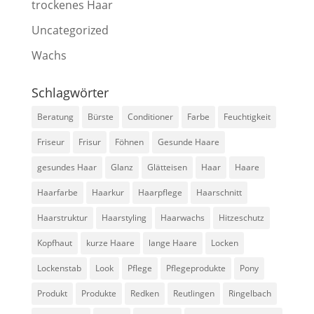
trockenes Haar
Uncategorized
Wachs
Schlagwörter
Beratung
Bürste
Conditioner
Farbe
Feuchtigkeit
Friseur
Frisur
Föhnen
Gesunde Haare
gesundes Haar
Glanz
Glätteisen
Haar
Haare
Haarfarbe
Haarkur
Haarpflege
Haarschnitt
Haarstruktur
Haarstyling
Haarwachs
Hitzeschutz
Kopfhaut
kurze Haare
lange Haare
Locken
Lockenstab
Look
Pflege
Pflegeprodukte
Pony
Produkt
Produkte
Redken
Reutlingen
Ringelbach