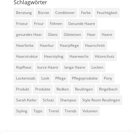
Schlagwörter
Beratung
Bürste
Conditioner
Farbe
Feuchtigkeit
Friseur
Frisur
Föhnen
Gesunde Haare
gesundes Haar
Glanz
Glätteisen
Haar
Haare
Haarfarbe
Haarkur
Haarpflege
Haarschnitt
Haarstruktur
Haarstyling
Haarwachs
Hitzeschutz
Kopfhaut
kurze Haare
lange Haare
Locken
Lockenstab
Look
Pflege
Pflegeprodukte
Pony
Produkt
Produkte
Redken
Reutlingen
Ringelbach
Sarah Kailer
Schutz
Shampoo
Style Room Reutlingen
Styling
Tipps
Trend
Trends
Volumen