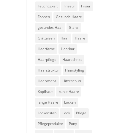
Feuchtigkeit
Friseur
Frisur
Föhnen
Gesunde Haare
gesundes Haar
Glanz
Glätteisen
Haar
Haare
Haarfarbe
Haarkur
Haarpflege
Haarschnitt
Haarstruktur
Haarstyling
Haarwachs
Hitzeschutz
Kopfhaut
kurze Haare
lange Haare
Locken
Lockenstab
Look
Pflege
Pflegeprodukte
Pony