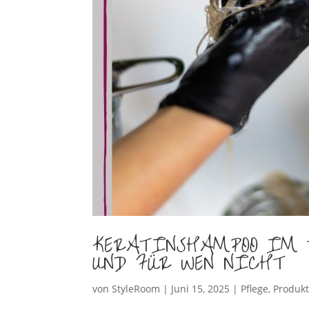
KERATINSHAMPOO IM T
UND FÜR WEN NICHT
von
StyleRoom
|
Juni 15, 2025
|
Pflege
,
Produk